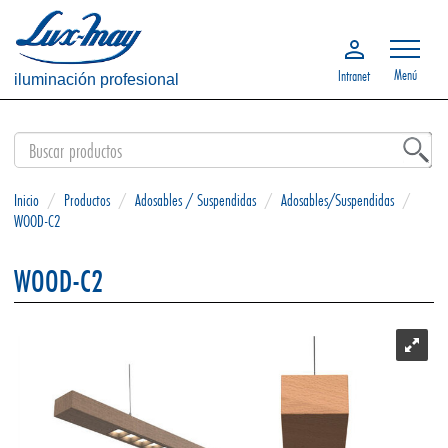
Menú
Intranet
iluminación profesional
Inicio
/
Productos
/
Adosables / Suspendidas
/
Adosables/Suspendidas
/
WOOD-C2
WOOD-C2