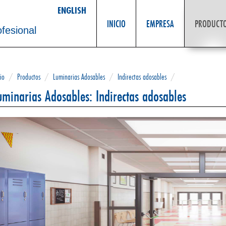
ENGLISH
INICIO
EMPRESA
PRODUCT
ofesional
cio
/
Productos
/
Luminarias Adosables
/
Indirectas adosables
/
uminarias Adosables: Indirectas adosables