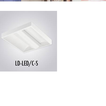
LD-LED/C-S