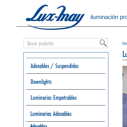
iluminación pr
Ini
L
Adosables / Suspendidas
Downlights
Luminarias Empotrables
Luminarias Adosables
Adosables